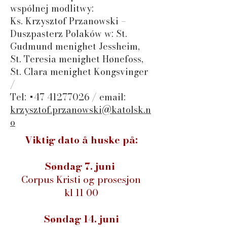
wspólnej modlitwy:
Ks. Krzysztof Przanowski –
Duszpasterz Polaków w: St.
Gudmund menighet Jessheim,
St. Teresia menighet Hønefoss,
St. Clara menighet Kongsvinger
/
Tel:
+47 41277026
/ email:
krzysztof.przanowski@katolsk.n
o
Viktig dato å huske på:
Søndag 7. juni
Corpus Kristi og prosesjon
kl 11 00
Søndag 14. juni