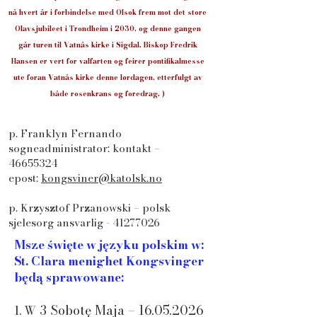
nå hvert år i forbindelse med Olsok frem mot det store
Olavsjubileet i Trondheim i 2030, og denne gangen
går turen til Vatnås kirke i Sigdal. Biskop Fredrik
Hansen er vert for valfarten og feirer pontifikalmesse
ute foran Vatnås kirke denne lørdagen, etterfulgt av
både rosenkrans og foredrag. )
p. Franklyn Fernando
sogneadministrator: kontakt –
46655324
epost:
kongsviner@katolsk.no
p. Krzysztof Przanowski – polsk
sjelesorg ansvarlig -
41277026
Msze święte w języku polskim w:
St. Clara menighet Kongsvinger
będą sprawowane:
3 Sobotę Maja –
16.05.2026
1. W