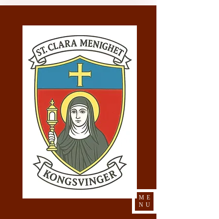
ME
NU