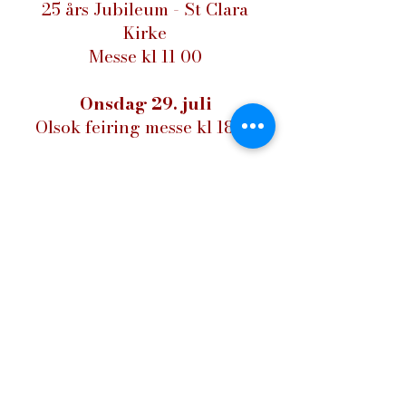
25 års Jubileum - St Clara
Kirke
Messe kl 11 00
Onsdag 29. juli
Olsok feiring messe kl 18 00
Lørdag 1. august
Olavsvalfart
til Vatnås i Sigdal
Lørdag 15. august
Jomfru Marias opptagelse i
himmelen Messe kl 11 00
Tirsdag 11. august
festen til Den Hellige Klara -
høymesse kl 18 00