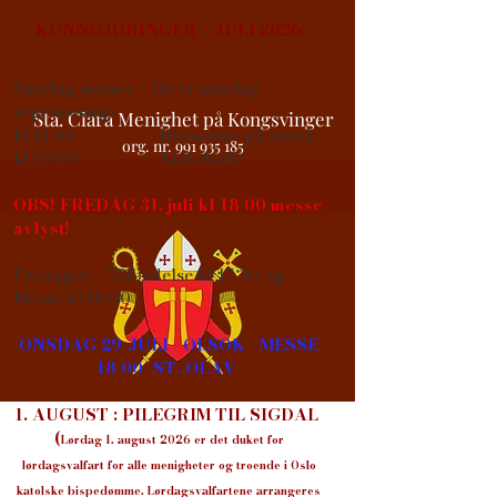
KUNNGJØRINGER – JULI 2026
Søndag messer – (hver søndag –
regelmessig)
Sta. Clara Menighet på Kongsvinger
kl 11 00 Høymesse på norsk
org. nr. 991 935 185
kl 12 00 Kirkekaffe
OBS! FREDAG 31. juli kl 18 00 messe
avlyst!
​​​Fredager: Tilbedelse kl 17 30 og
Messe kl 18 00
ONSDAG 29-JULI - OLSOK - MESSE
18 00- ST. OLAV
1. AUGUST : PILEGRIM TIL SIGDAL
(
Lørdag 1. august 2026 er det duket for
lørdagsvalfart for alle menigheter og troende i Oslo
katolske bispedømme. Lørdagsvalfartene arrangeres