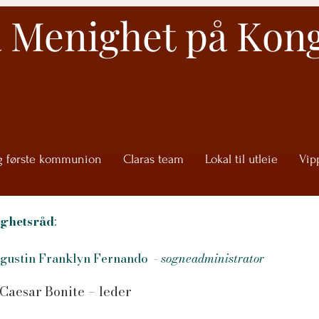
a Menighet på Kon
g første kommunion
Claras team
Lokal til utleie
Vip
ghetsråd
:
ugustin Franklyn Fernando
-
sogneadministrator
Caesar Bonite – leder