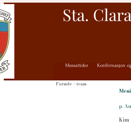
Sta. Clar
Messetider
Konfirmasjon o
Forside
> team
Meni
p. A
Kim 