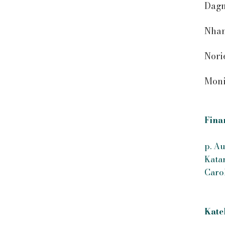
Dagm
Nhan
Nori
Moni
Fina
p. A
Kata
Caro
Kate