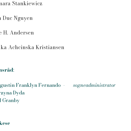
ara Stankiewicz
 Duc Nguyen
e H. Andersen
ka Achcinska Kristiansen
nsråd
:
ugustin Franklyn Fernando -
sogneadministrator
rzyna Dyda
l Granby
kese