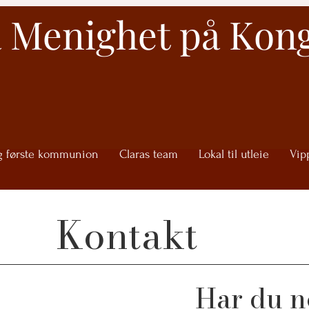
a Menighet på Kon
g første kommunion
Claras team
Lokal til utleie
Vip
Kontakt
Har du n