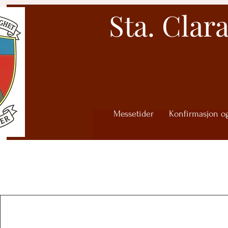
Sta. Clar
Messetider
Konfirmasjon o