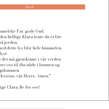
Send
mmelske Far, gode Gud,
den hellige Klara tente du et lite
på jorden,
ed dette lys blir hele himmelen
yst.
t det må gjenskinne i vår verden
øre oss til din nåde i bønnen og
tigdommen.
Kristus, vår Herre. Amen."
ige Clara, Be for oss!