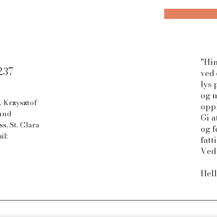
"Hi
237
ved 
lys 
og m
. Krzysztof
oppl
mund
Gi a
s, St. Clara
og f
il:
fat
Ved 
Hell