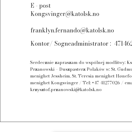
E - post
Kongsvinger@katolsk.no
franklyn.fernando@katolsk.no
Kontor/ Sogneadministrator :
47146
Serdecznie zapraszam do wspólnej modlitwy: Ks
Przanowski – Duszpasterz Polaków w: St. Gud
menighet Jessheim, St. Teresia menighet Hønefos
menighet Kongsvinger / Tel: +47 41277026 / ema
krzysztof.przanowski@katolsk.no