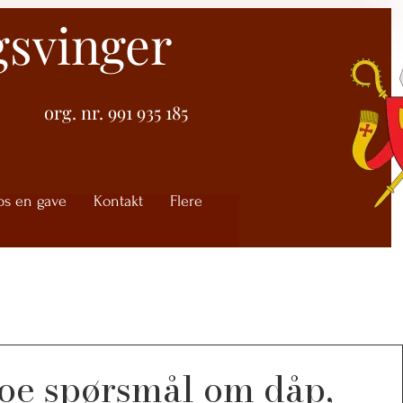
gsvinger
org. nr. 991 935 185
ps en gave
Kontakt
Flere
oe spørsmål om dåp,