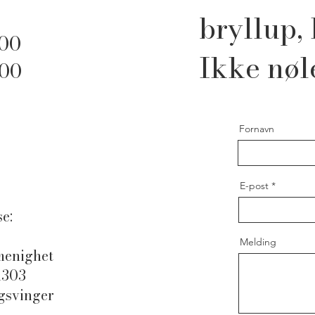
d
bryllup, 
 00
Ikke nøl
 00
Fornavn
E-post
e:
Melding
 menighet
1303
gsvinger